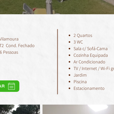
2 Quartos
 Vilamoura
3 WC
.. T2 Cond. Fechado
Sala c/ Sofá-Cama
 6 Pessoas
Cozinha Equipada
Ar Condicionado
TV / Internet / Wi-Fi g
Jardim
Piscina
AR
Estacionamento